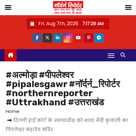
S
Fri. Aug 7th, 2026
7:17:30 AM
k
i
p
t
o
c
#अल्मोड़ा #पीपलेश्वर
o
#pipalesgawr #नॉर्दर्न_रिपोर्टर
n
#northernreporter
t
#Uttrakhand #उत्तराखंड
e
Home
n
दिल्ली हाई कोर्ट के न्यायाधीश को भाया नैड़ी कुंवाली का
t
पिपलेश्वर महादेव मंदिर