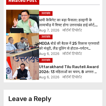
Related Post
t
n
उत्तराखंड
धामी कैबिनेट का बड़ा फैसला: हल्द्वानी के
a
लामाचौड़ में शिफ्ट होगा उत्तराखंड हाई कोर्ट,
अन्य महत्वपूर्ण फैसले
Aug 7, 2026
नॉर्दर्न रिपोर्टर
v
उत्तराखंड
i
MDDA बोर्ड की बैठक में 25 विकास प्रस्तावों
को मंजूरी, लैंड पूलिंग से होटल-पर्यटन
g
परियोजनाओं को मिलेगी रफ्तार
Aug 6, 2026
नॉर्दर्न रिपोर्टर
उत्तराखंड
a
Uttarakhand Tilu Rauteli Award
t
2026: 13 महिलाओं का चयन, 8 अगस्त को
सीएम धामी करेंगे सम्मानित
Aug 6, 2026
नॉर्दर्न रिपोर्टर
i
o
Leave a Reply
n