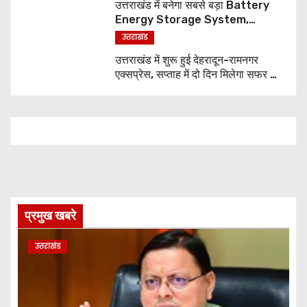
उत्तराखंड में बनेगा सबसे बड़ा Battery
Energy Storage System,
UJVNL लगाएगा 352 करोड़ का प्रोजेक्ट
उत्तराखंड
उत्तराखंड में शुरू हुई देहरादून-रामनगर
एक्सप्रेस, सप्ताह में दो दिन मिलेगा सफर का
नया विकल्प
प्रमुख खबरे
उत्तराखंड