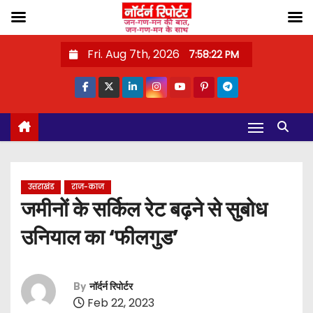
S
Fri. Aug 7th, 2026
7:58:23 PM
k
i
p
t
o
c
o
उत्तराखंड
राज-काज
n
जमीनों के सर्किल रेट बढ़ने से सुबोध
t
उनियाल का ‘फीलगुड’
e
n
t
By
नॉर्दर्न रिपोर्टर
Feb 22, 2023