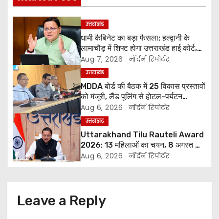
s
t
उत्तराखंड
धामी कैबिनेट का बड़ा फैसला: हल्द्वानी के
n
लामाचौड़ में शिफ्ट होगा उत्तराखंड हाई कोर्ट,
अन्य महत्वपूर्ण फैसले
a
Aug 7, 2026
नॉर्दर्न रिपोर्टर
उत्तराखंड
v
MDDA बोर्ड की बैठक में 25 विकास प्रस्तावों
को मंजूरी, लैंड पूलिंग से होटल-पर्यटन
i
परियोजनाओं को मिलेगी रफ्तार
Aug 6, 2026
नॉर्दर्न रिपोर्टर
g
उत्तराखंड
Uttarakhand Tilu Rauteli Award
a
2026: 13 महिलाओं का चयन, 8 अगस्त को
सीएम धामी करेंगे सम्मानित
Aug 6, 2026
नॉर्दर्न रिपोर्टर
t
i
Leave a Reply
o