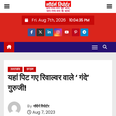
S
Fri. Aug 7th, 2026
10:04:36 PM
k
i
p
t
o
c
o
उत्तराखंड
क्राइम
n
यहां पिट गए रिवाल्वर वाले ‘ गंदे’
t
गुरुजी!
e
n
t
By
नॉर्दर्न रिपोर्टर
Aug 7, 2023