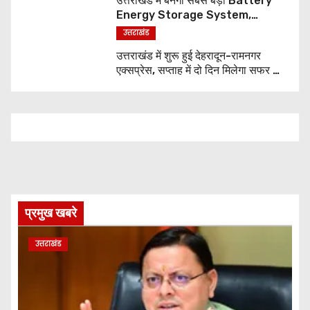
उत्तराखंड में बनेगा सबसे बड़ा Battery
Energy Storage System,
UJVNL लगाएगा 352 करोड़ का प्रोजेक्ट
उत्तराखंड
उत्तराखंड में शुरू हुई देहरादून-रामनगर
एक्सप्रेस, सप्ताह में दो दिन मिलेगा सफर का
नया विकल्प
प्रमुख खबरे
उत्तराखंड