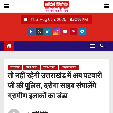
S
Thu. Aug 6th, 2026
8:52:56 PM
k
i
p
t
o
c
o
उत्तराखंड
खास खबर
राज-काज
लाइफस्टाइल
n
तो नहीं रहेगी उत्तराखंड में अब पटवारी
t
जी की पुलिस, दरोगा साहब संभालेंगे
e
n
ग्रामीण इलाकों का डंडा
t