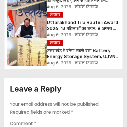
को मंजूरी, लैंड पूलिंग से होटल-पर्यटन
a
परियोजनाओं को मिलेगी रफ्तार
Aug 6, 2026
नॉर्दर्न रिपोर्टर
v
उत्तराखंड
Uttarakhand Tilu Rauteli Award
i
2026: 13 महिलाओं का चयन, 8 अगस्त को
सीएम धामी करेंगे सम्मानित
Aug 6, 2026
नॉर्दर्न रिपोर्टर
g
उत्तराखंड
a
उत्तराखंड में बनेगा सबसे बड़ा Battery
Energy Storage System, UJVNL
t
लगाएगा 352 करोड़ का प्रोजेक्ट
Aug 6, 2026
नॉर्दर्न रिपोर्टर
i
o
Leave a Reply
n
Your email address will not be published.
Required fields are marked
*
Comment
*