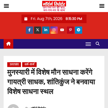
S
Fri. Aug 7th, 2026
8:15:30 PM
k
i
p
t
o
c
o
उत्तराखंड
धर्म-कर्म
n
मुनस्यारी में विशेष मौन साधना करेंगे
t
गायत्री साधक, शांतिकुंज ने बनवाया
e
n
विशेष साधना स्थल
t