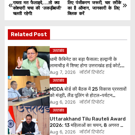
P
रायता मत फैलाइये,….तो क्या
लिए पंजीकरण जरूरी, चार तरीके
कोश्यारी चचा की ‘लकड़ीबाजी’
का है ऑप्शन, जानकारी के लिए
o
चलती रहेगी!
क्लिक करें
s
Related Post
t
n
उत्तराखंड
धामी कैबिनेट का बड़ा फैसला: हल्द्वानी के
a
लामाचौड़ में शिफ्ट होगा उत्तराखंड हाई कोर्ट,
अन्य महत्वपूर्ण फैसले
Aug 7, 2026
नॉर्दर्न रिपोर्टर
v
उत्तराखंड
i
MDDA बोर्ड की बैठक में 25 विकास प्रस्तावों
को मंजूरी, लैंड पूलिंग से होटल-पर्यटन
g
परियोजनाओं को मिलेगी रफ्तार
Aug 6, 2026
नॉर्दर्न रिपोर्टर
उत्तराखंड
a
Uttarakhand Tilu Rauteli Award
t
2026: 13 महिलाओं का चयन, 8 अगस्त को
सीएम धामी करेंगे सम्मानित
Aug 6, 2026
नॉर्दर्न रिपोर्टर