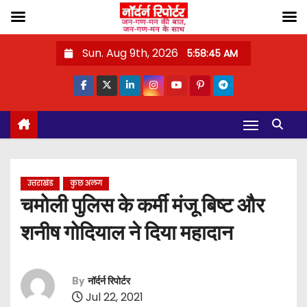
S
Sun. Aug 9th, 2026
5:58:46 AM
k
i
p
t
o
c
o
उत्तराखंड
कुछ अलग
n
चमोली पुलिस के कर्मी मंजू बिष्ट और
t
शनीष गोदियाल ने दिया महादान
e
n
t
By
नॉर्दर्न रिपोर्टर
Jul 22, 2021