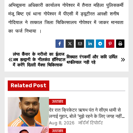
अभिसूचना अधिकारी कार्यालय गोपेश्वर में तैनात महिला पुलिसकर्मी
मंजू बिष्ट एवं थाना गोपेश्वर में पीएसी में ड्यूटीरत आरक्षी शनीष
गोदियाल ने तत्काल जिला चिकित्सालय गोपेश्वर में जाकर मानवता
का फर्ज निभाया ।
लंग्स कैंसर के मरीजो का ईलाज
P
विख्यात रंगकर्मी और कवि उर्मिल
अब हल्द्वानी के नीलकंठ हॉस्पिटल
थपलियाल नही रहे
में करेंगे दिल्ली मैक्स चिकित्सक
o
s
Related Post
t
उत्तराखंड
n
देर रात क्रिकेटर ऋषभ पंत ने सीएम धामी से
लगाई गुहार, बोले ‘मुझे रहने के लिए जगह नहीं
a
मिल रही’
Aug 8, 2026
नॉर्दर्न रिपोर्टर
v
उत्तराखंड