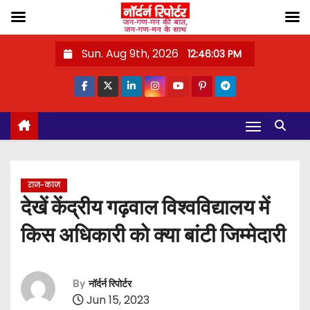
S
Sun. Aug 9th, 2026
12:46:03 PM
k
i
p
t
o
c
o
राज-काज
n
देखें केंद्रीय गढ़वाल विश्वविद्यालय में
t
किस अधिकारी को क्या बांटी जिम्मेदारी
e
n
t
By
नॉर्दर्न रिपोर्टर
Jun 15, 2023