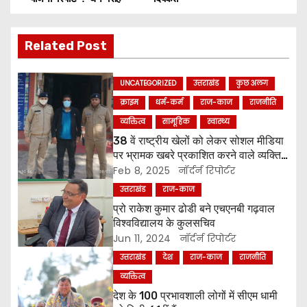
o
Related Post
s
t
UNCATEGORIZED
उत्तराखंड
कुछ अलग
n
क्राइम
धर्म-कर्म
राज-काज
राजनीति
व्यक्तित्व
सामूहिक
स्वास्थ्य
a
38 वें राष्ट्रीय खेलों को लेकर सोशल मीडिया
पर भ्रामक खबरे प्रकाशित करने वाले व्यक्ति
v
को किया पुलिस ने गिरफ्तार ।
Feb 8, 2025
नॉर्दर्न रिपोर्टर
i
उत्तराखंड
राज-काज
प्रो राकेश कुमार ढोडी बने एचएनबी गढ़वाल
g
विश्वविद्यालय के कुलसचिव
Jun 11, 2024
नॉर्दर्न रिपोर्टर
a
उत्तराखंड
देश
राज-काज
राजनीति
t
व्यक्तित्व
देश के 100 प्रभावशाली लोगों में सीएम धामी