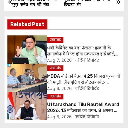
P
पुत्र समेत चार की मौत
दिखाया रंग
o
Related Post
s
t
उत्तराखंड
धामी कैबिनेट का बड़ा फैसला: हल्द्वानी के
n
लामाचौड़ में शिफ्ट होगा उत्तराखंड हाई कोर्ट,
अन्य महत्वपूर्ण फैसले
a
Aug 7, 2026
नॉर्दर्न रिपोर्टर
उत्तराखंड
v
MDDA बोर्ड की बैठक में 25 विकास प्रस्तावों
को मंजूरी, लैंड पूलिंग से होटल-पर्यटन
i
परियोजनाओं को मिलेगी रफ्तार
Aug 6, 2026
नॉर्दर्न रिपोर्टर
g
उत्तराखंड
Uttarakhand Tilu Rauteli Award
a
2026: 13 महिलाओं का चयन, 8 अगस्त को
सीएम धामी करेंगे सम्मानित
Aug 6, 2026
नॉर्दर्न रिपोर्टर
t