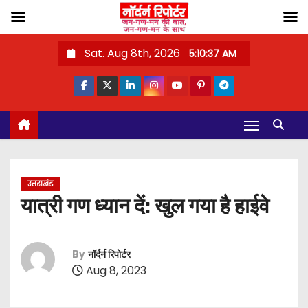
S
Sat. Aug 8th, 2026
5:10:38 AM
k
i
p
t
o
c
o
उत्तराखंड
n
यात्री गण ध्यान दें: खुल गया है हाईवे
t
e
n
By
नॉर्दर्न रिपोर्टर
Aug 8, 2023
t