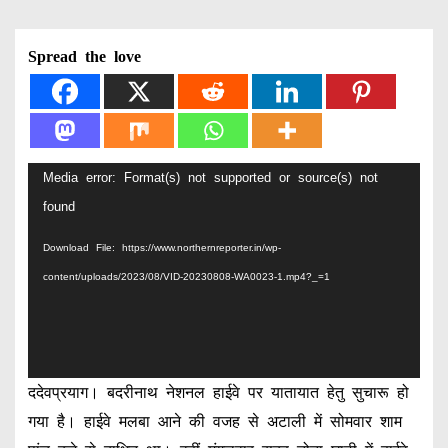
Spread the love
V
Media error: Format(s) not supported or source(s) not
i
found
d
Download File: https://www.northernreporter.in/wp-
e
content/uploads/2023/08/VID-20230808-WA0023-1.mp4?_=1
o
P
l
a
ददेवप्रयाग। बदरीनाथ नेशनल हाईवे पर यातायात हेतु सुचारू हो
y
गया है। हाईवे मलबा आने की वजह से अटाली में सोमवार शाम
e