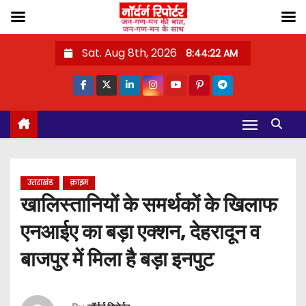
S
Sat. Aug 8th, 2026
8:44:23 AM
k
i
p
t
o
c
o
उत्तराखंड
क्राइम
n
खालिस्तानियों के समर्थकों के खिलाफ
t
एनआईए का बड़ा एक्शन, देहरादून व
e
n
बाजपुर में मिला है बड़ा इनपुट
t