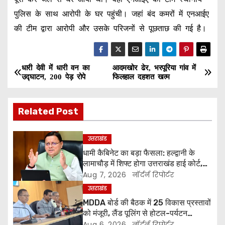
पुलिस के साथ आरोपी के घर पहुंची। जहां बंद कमरों में एनआईए
की टीम द्वारा आरोपी और उसके परिजनों से पूछताछ की गई है।
धारी देवी में धारी वन का
आदमखोर ढेर, भरपूरिया गांव में
P
उद्घाटन, 200 पेड़ रोपे
फिलहाल दहशत खत्म
o
Related Post
s
t
उत्तराखंड
धामी कैबिनेट का बड़ा फैसला: हल्द्वानी के
n
लामाचौड़ में शिफ्ट होगा उत्तराखंड हाई कोर्ट,
अन्य महत्वपूर्ण फैसले
a
Aug 7, 2026
नॉर्दर्न रिपोर्टर
उत्तराखंड
v
MDDA बोर्ड की बैठक में 25 विकास प्रस्तावों
को मंजूरी, लैंड पूलिंग से होटल-पर्यटन
i
परियोजनाओं को मिलेगी रफ्तार
Aug 6, 2026
नॉर्दर्न रिपोर्टर