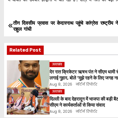
P
तीन दिवसीय प्रवास पर केदारनाथ पहुंचे कांग्रेस राष्ट्रीय न
राहुल गांधी
o
s
Related Post
t
उत्तराखंड
n
देर रात क्रिकेटर ऋषभ पंत ने सीएम धामी स
लगाई गुहार, बोले ‘मुझे रहने के लिए जगह न
a
रही’
Aug 8, 2026
नॉर्दर्न रिपोर्टर
v
उत्तराखंड
दिल्ली के बाद देहरादून में भाजपा की बड़ी ब
i
सीएम ने कार्यकर्ताओं से किया संवाद
g
Aug 8, 2026
नॉर्दर्न रिपोर्टर