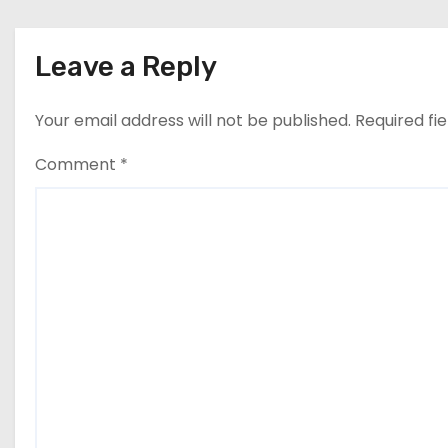
a
t
Leave a Reply
i
Your email address will not be published.
Required fi
o
Comment
*
n