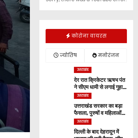
कोरोना वायरस
ज्योतिष
मनोरंजन
उत्तराखंड
देर रात क्रिकेटर ऋषभ पंत
ने सीएम धामी से लगाई गुहार,
बोले ‘मुझे रहने के लिए जगह
उत्तराखंड
नहीं मिल रही’
उत्तराखंड सरकार का बड़ा
फैसला, पुरुषों व महिलाओं
को अब समान काम के लिए
उत्तराखंड
समान वेतन
दिल्ली के बाद देहरादून में