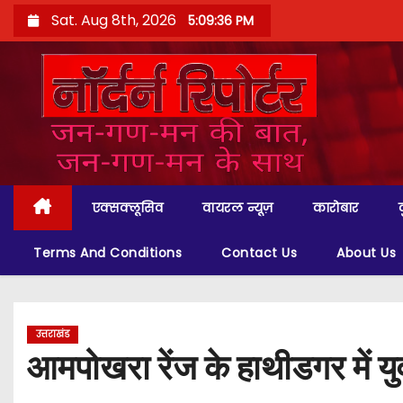
S
Sat. Aug 8th, 2026
5:09:38 PM
k
i
p
t
o
c
o
एक्सक्लूसिव
वायरल न्यूज़
कारोबार
n
t
Terms And Conditions
Contact Us
About Us
e
n
t
उत्तराखंड
आमपोखरा रेंज के हाथीडगर में 