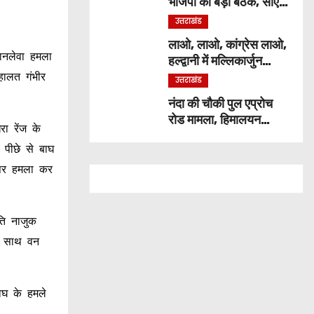
भाजपा की बड़ी बैठक, सीएम
ने कार्यकर्ताओं से किया
उत्तराखंड
संवाद
लाओ, लाओ, कांग्रेस लाओ,
ानलेवा हमला
हल्द्वानी में मल्लिकार्जुन
खड़गे ने भरी हुंकार, जानिये
हालत गंभीर
उत्तराखंड
क्या कुछ कहा
नंदा की चौकी पुल एप्रोच
रोड मामला, हिमालयन
ा रेंज के
कंस्ट्रक्शन कंपनी बैन,
 पीछे से बाघ
ठेकेदार पर भी एक्शन
 पर हमला कर
ति नाजुक
के साथ वन
बाघ के हमले