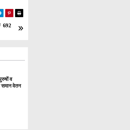
के 692
रुषों व
 समान वेतन