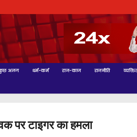
कुछ अलग
धर्म-कर्म
राज-काज
राजनीति
व्यक्तित
युवक पर टाइगर का हमला