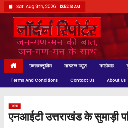
S
Sat. Aug 8th, 2026
12:52:14 AM
k
i
p
t
o
c
o
एक्सक्लूसिव
वायरल न्यूज़
कारोबार
n
t
Terms And Conditions
Contact Us
About Us
e
n
t
शिक्षा
एनआईटी उत्तराखंड के सुमाड़ी परि