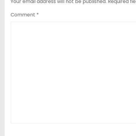
Your email address will not be published.
Required fi
o
Comment
*
n