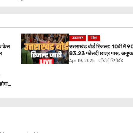
उत्तराखंड
शिक्षा
क केस
उत्तराखंड बोर्ड रिजल्ट: 10वीं में 9
ार
83.23 फीसदी छात्र पास, अनुष
चौहान बने टॉपर.
Apr 19, 2025
नॉर्दर्न रिपोर्टर
ा
होगा