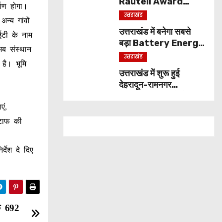
Rauteli Award
माण होगा।
2026: 13 महिलाओं का
उत्तराखंड
न्य गांवों
चयन, 8 अगस्त को सीएम
उत्तराखंड में बनेगा सबसे
धामी करेंगे सम्मानित
ईटी के नाम
बड़ा Battery Energy
अब संस्थान
Storage System,
उत्तराखंड
है। भूमि
UJVNL लगाएगा 352
उत्तराखंड में शुरू हुई
करोड़ का प्रोजेक्ट
देहरादून-रामनगर
एक्सप्रेस, सप्ताह में दो दिन
मिलेगा सफर का नया विकल्प
एं,
्टाफ की
्देश दे दिए
के 692