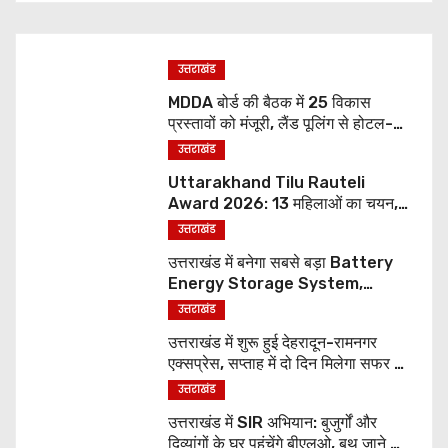
उत्तराखंड
MDDA बोर्ड की बैठक में 25 विकास
प्रस्तावों को मंजूरी, लैंड पूलिंग से होटल-
पर्यटन परियोजनाओं को मिलेगी रफ्तार
उत्तराखंड
Uttarakhand Tilu Rauteli
Award 2026: 13 महिलाओं का चयन,
8 अगस्त को सीएम धामी करेंगे सम्मानित
उत्तराखंड
उत्तराखंड में बनेगा सबसे बड़ा Battery
Energy Storage System,
UJVNL लगाएगा 352 करोड़ का प्रोजेक्ट
उत्तराखंड
उत्तराखंड में शुरू हुई देहरादून-रामनगर
एक्सप्रेस, सप्ताह में दो दिन मिलेगा सफर का
नया विकल्प
उत्तराखंड
उत्तराखंड में SIR अभियान: बुजुर्गों और
दिव्यांगों के घर पहुंचेंगे बीएलओ, बूथ जाने की