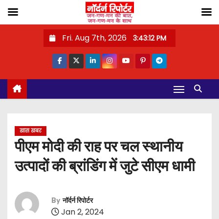
S
Fri. Aug 7th, 2026
3:43:13 PM
k
i
p
t
o
c
o
खास खबर
n
पीएम मोदी की राह पर चल स्थानीय
t
उत्पादों की ब्रांडिंग में जुटे सीएम धामी
e
n
t
By
नॉर्दर्न रिपोर्टर
Jan 2, 2024