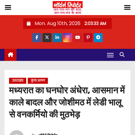
S
Mon. Aug 10th, 2026
2:03:34 AM
k
i
p
t
o
c
o
उत्तराखंड
कुछ अलग
n
मध्यरात का घनघोर अंधेरा, आसमान में
t
काले बादल और जोशीमठ में लेडी भालू
e
n
से वनकर्मियो की मुठभेड़
t