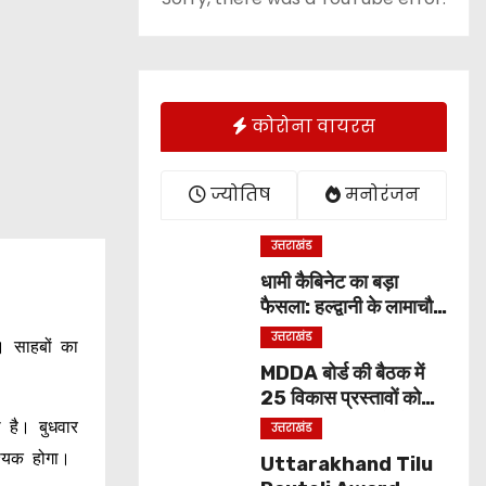
कोरोना वायरस
ज्योतिष
मनोरंजन
उत्तराखंड
धामी कैबिनेट का बड़ा
फैसला: हल्द्वानी के लामाचौड़
में शिफ्ट होगा उत्तराखंड हाई
उत्तराखंड
। साहबों का
कोर्ट, अन्य महत्वपूर्ण फैसले
MDDA बोर्ड की बैठक में
25 विकास प्रस्तावों को
मंजूरी, लैंड पूलिंग से होटल-
 है। बुधवार
उत्तराखंड
पर्यटन परियोजनाओं को
श्यक होगा।
Uttarakhand Tilu
मिलेगी रफ्तार