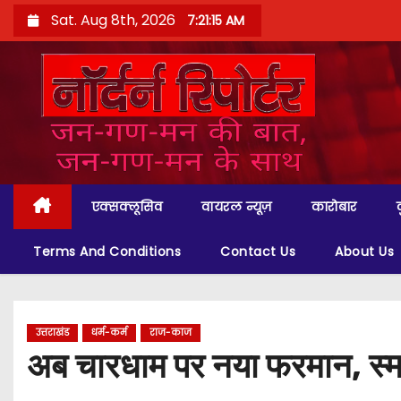
S
Sat. Aug 8th, 2026
7:21:16 AM
k
i
p
t
o
c
o
एक्सक्लूसिव
वायरल न्यूज़
कारोबार
n
t
Terms And Conditions
Contact Us
About Us
e
n
t
उत्तराखंड
धर्म-कर्म
राज-काज
अब चारधाम पर नया फरमान, स्मा