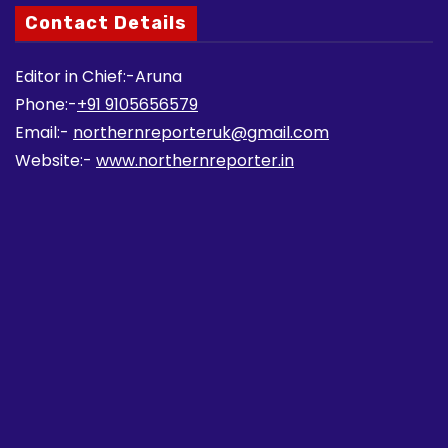
Contact Details
Editor in Chief:-Aruna
Phone:-
+91 9105656579
Email:-
northernreporteruk@gmail.com
Website:-
www.northernreporter.in