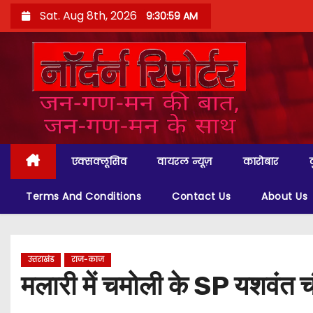
S
Sat. Aug 8th, 2026
9:31:00 AM
k
i
p
t
o
c
o
एक्सक्लूसिव
वायरल न्यूज़
कारोबार
n
t
Terms And Conditions
Contact Us
About Us
e
n
t
उत्तराखंड
राज-काज
मलारी में चमोली के SP यशवंत चौ