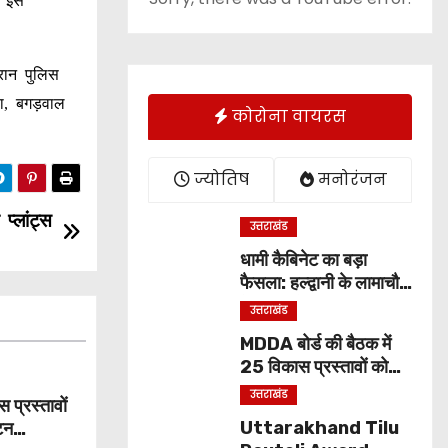
। इस
ौरान पुलिस
फला, बगड़वाल
कोरोना वायरस
ज्योतिष
मनोरंजन
प्लांट्स
उत्तराखंड
धामी कैबिनेट का बड़ा
फैसला: हल्द्वानी के लामाचौड़
में शिफ्ट होगा उत्तराखंड हाई
उत्तराखंड
कोर्ट, अन्य महत्वपूर्ण फैसले
MDDA बोर्ड की बैठक में
25 विकास प्रस्तावों को
मंजूरी, लैंड पूलिंग से होटल-
उत्तराखंड
प्रस्तावों
पर्यटन परियोजनाओं को
Uttarakhand Tilu
यटन
मिलेगी रफ्तार