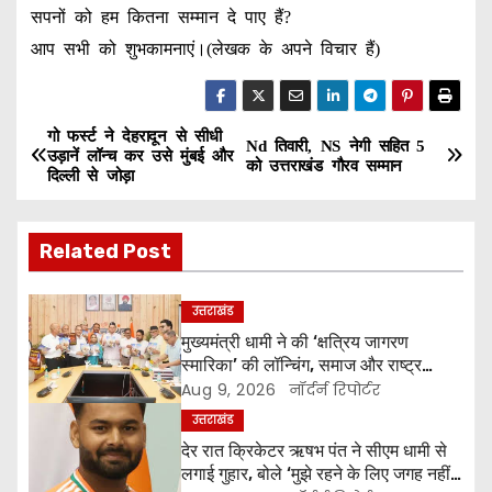
सपनों को हम कितना सम्मान दे पाए हैं?
आप सभी को शुभकामनाएं।(लेखक के अपने विचार हैं)
गो फर्स्ट ने देहरादून से सीधी
P
Nd तिवारी, NS नेगी सहित 5
उड़ानें लॉन्च कर उसे मुंबई और
को उत्तराखंड गौरव सम्मान
दिल्ली से जोड़ा
o
s
Related Post
t
उत्तराखंड
n
मुख्यमंत्री धामी ने की ‘क्षत्रिय जागरण
स्मारिका’ की लॉन्चिंग, समाज और राष्ट्र
a
निर्माण में युवाओं से मांगा सहयोग
Aug 9, 2026
नॉर्दर्न रिपोर्टर
v
उत्तराखंड
देर रात क्रिकेटर ऋषभ पंत ने सीएम धामी से
i
लगाई गुहार, बोले ‘मुझे रहने के लिए जगह नहीं