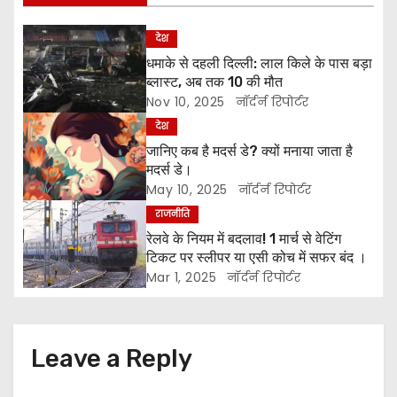
t
देश
धमाके से दहली दिल्ली: लाल किले के पास बड़ा
n
ब्लास्ट, अब तक 10 की मौत
a
Nov 10, 2025
नॉर्दर्न रिपोर्टर
देश
v
जानिए कब है मदर्स डे? क्यों मनाया जाता है
मदर्स डे।
i
May 10, 2025
नॉर्दर्न रिपोर्टर
g
राजनीति
रेलवे के नियम में बदलाव! 1 मार्च से वेटिंग
a
टिकट पर स्लीपर या एसी कोच में सफर बंद ।
Mar 1, 2025
नॉर्दर्न रिपोर्टर
t
i
Leave a Reply
o