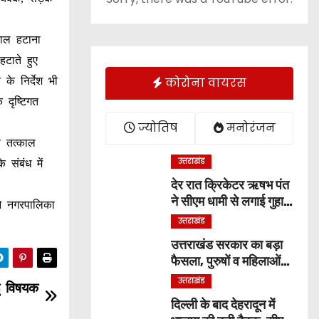
काल हटाना
टाते हुए
कोरोना वायरस
के निर्देश भी
 दृष्टिगत
ज्योतिष
मनोरंजन
े तत्काल
उत्तराखंड
 संबंध में
देर रात क्रिकेटर ऋषभ पंत
ने सीएम धामी से लगाई गुहार,
ओ नगरपालिका
बोले ‘मुझे रहने के लिए जगह
उत्तराखंड
नहीं मिल रही’
उत्तराखंड सरकार का बड़ा
फैसला, पुरुषों व महिलाओं
को अब समान काम के लिए
उत्तराखंड
ु विषयक
समान वेतन
दिल्ली के बाद देहरादून में