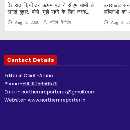
देर रात क्रिकेटर ऋषभ पंत ने सीएम धामी से
उत्तराखंड सरक
लगाई गुहार, बोले ‘मुझे रहने के लिए जगह
महिलाओं को 
नहीं मिल रही’
वेतन
Aug 8, 2026
नॉर्दर्न रिपोर्टर
Aug 8, 
Contact Details
Editor in Chief:-Aruna
Phone:-
+91 9105656579
Email:-
northernreporteruk@gmail.com
Website:-
www.northernreporter.in