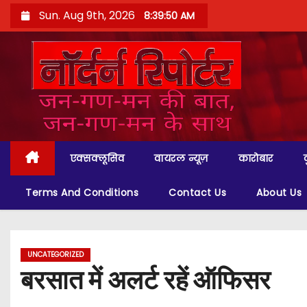
S
Sun. Aug 9th, 2026
8:39:51 AM
k
i
p
t
o
c
o
एक्सक्लूसिव
वायरल न्यूज़
कारोबार
n
t
Terms And Conditions
Contact Us
About Us
e
n
t
UNCATEGORIZED
बरसात में अलर्ट रहें ऑफिसर