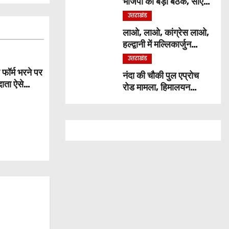
भाजपा की बड़ी बैठक, सीएम
ने कार्यकर्ताओं से किया
उत्तराखंड
संवाद
लाओ, लाओ, कांग्रेस लाओ,
हल्द्वानी में मल्लिकार्जुन
खड़गे ने भरी हुंकार, जानिये
उत्तराखंड
क्या कुछ कहा
र्म भरने पर
नंदा की चौकी पुल एप्रोच
दाता ऐसे
रोड मामला, हिमालयन
गह
कंस्ट्रक्शन कंपनी बैन,
ठेकेदार पर भी एक्शन