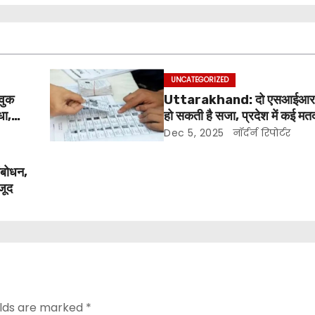
UNCATEGORIZED
ावुक
Uttarakhand: दो एसआईआर फॉ
धा,
हो सकती है सजा, प्रदेश में कई मत
जिनका वोट गांव और शहर दोनों ज
Dec 5, 2025
नॉर्दर्न रिपोर्टर
संबोधन,
जूद
elds are marked
*