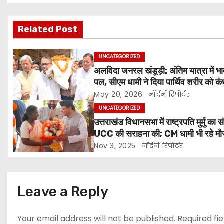
o
s
Related Post
t
UNCATEGORIZED
n
अलविदा जनरल खंडूड़ी: अंतिम यात्रा में भ
पल, सीएम धामी ने दिया पार्थिव शरीर को कं
a
पुष्पचक्र किया अर्पित
May 20, 2026
नॉर्दर्न रिपोर्टर
v
UNCATEGORIZED
उत्तराखंड विधानसभा में राष्ट्रपति मुर्मु का 
i
UCC की सराहना की; CM धामी भी रहे मौ
g
Nov 3, 2025
नॉर्दर्न रिपोर्टर
a
t
Leave a Reply
i
Your email address will not be published.
Required fi