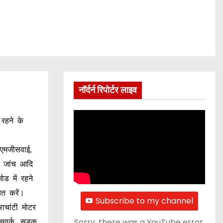
नॉर्दर्न रिपोर्टर लाइव
 रहने के
ीएमजीसवाई,
ल जांच आदि
ड में रहने
ित करें।
Subscribe to my channel
ाचांटी मोटर
Sorry, there was a YouTube error.
पैचवर्क, सड़क