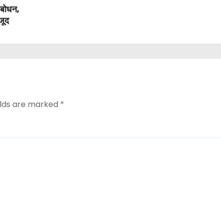
संबोधन,
जूद
elds are marked
*