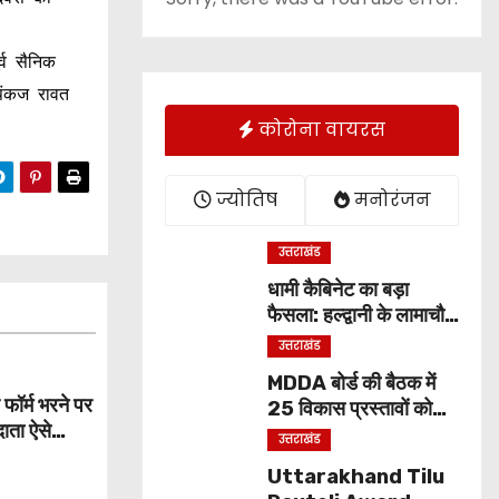
्व सैनिक
 पंकज रावत
कोरोना वायरस
ज्योतिष
मनोरंजन
उत्तराखंड
धामी कैबिनेट का बड़ा
फैसला: हल्द्वानी के लामाचौड़
में शिफ्ट होगा उत्तराखंड हाई
उत्तराखंड
कोर्ट, अन्य महत्वपूर्ण फैसले
MDDA बोर्ड की बैठक में
र्म भरने पर
25 विकास प्रस्तावों को
दाता ऐसे
मंजूरी, लैंड पूलिंग से होटल-
उत्तराखंड
गह
पर्यटन परियोजनाओं को
Uttarakhand Tilu
मिलेगी रफ्तार