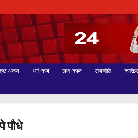
कुछ अलग
धर्म-कर्म
राज-काज
राजनीति
व्यक्तित
े पौधे