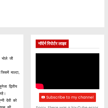
नॉर्दर्न रिपोर्टर लाइव
 भोले जी
िसमें माल्टा,
ेजा द्वितीय
 रहे।
Subscribe to my channel
्नी देवी को
Sorry, there was a YouTube error.
दिवस की