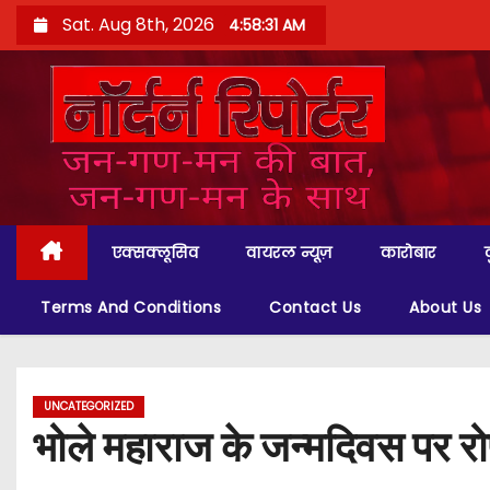
S
Sat. Aug 8th, 2026
4:58:32 AM
k
i
p
t
o
c
o
एक्सक्लूसिव
वायरल न्यूज़
कारोबार
n
t
Terms And Conditions
Contact Us
About Us
e
n
t
UNCATEGORIZED
भोले महाराज के जन्मदिवस पर रोप