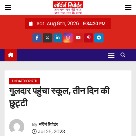
S
Sat. Aug 8th, 2026
9:34:21 PM
k
i
p
t
o
c
o
UNCATEGORIZED
n
गुलदार पहुंचा स्कूल, तीन दिन की
t
छुट्टी
e
n
t
By
नॉर्दर्न रिपोर्टर
Jul 26, 2023