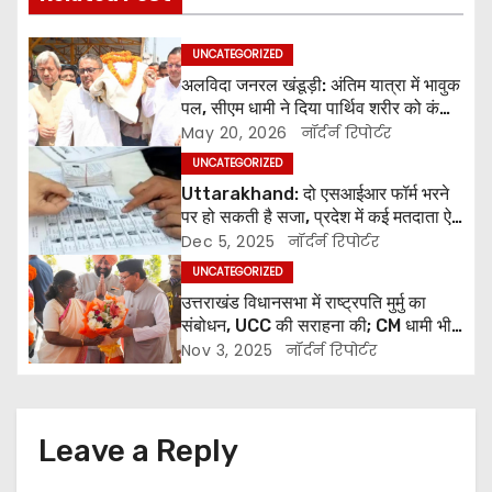
s
t
UNCATEGORIZED
अलविदा जनरल खंडूड़ी: अंतिम यात्रा में भावुक
n
पल, सीएम धामी ने दिया पार्थिव शरीर को कंधा,
पुष्पचक्र किया अर्पित
a
May 20, 2026
नॉर्दर्न रिपोर्टर
UNCATEGORIZED
v
Uttarakhand: दो एसआईआर फॉर्म भरने
पर हो सकती है सजा, प्रदेश में कई मतदाता ऐसे
i
जिनका वोट गांव और शहर दोनों जगह
Dec 5, 2025
नॉर्दर्न रिपोर्टर
g
UNCATEGORIZED
उत्तराखंड विधानसभा में राष्ट्रपति मुर्मु का
a
संबोधन, UCC की सराहना की; CM धामी भी
रहे मौजूद
Nov 3, 2025
नॉर्दर्न रिपोर्टर
t
i
Leave a Reply
o