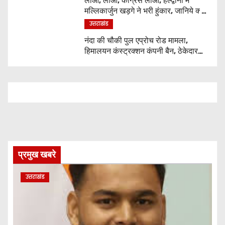
लाओ, लाओ, कांग्रेस लाओ, हल्द्वानी में
मल्लिकार्जुन खड़गे ने भरी हुंकार, जानिये क्या
कुछ कहा
उत्तराखंड
नंदा की चौकी पुल एप्रोच रोड मामला,
हिमालयन कंस्ट्रक्शन कंपनी बैन, ठेकेदार
पर भी एक्शन
प्रमुख खबरे
उत्तराखंड