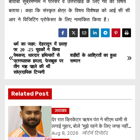
बीवीबी सुब्रमण्यम ने परिसर व उत्तराखंड के लिए गर्व का विषय
बताया। कहा कि संस्कृत क्षेत्र के विषय विशेषज्ञ को आई सी सी
आर ने विजिटिंग प्रोफेसर के लिए नामांकित किया है।
धर्म का जहर: देहरादून में छात्र
P
पर 20 -25 युवकों ने किया
पेचकस, धारदार हथियारों से
शहीदों के आश्रितों का हुआ
o
प्राणघातक हमला, फेसबुक पर
सम्मान
तीन माह पहले की थी
s
सांप्रदायिक टिप्पणी
t
Related Post
n
a
उत्तराखंड
देर रात क्रिकेटर ऋषभ पंत ने सीएम धामी से
v
लगाई गुहार, बोले ‘मुझे रहने के लिए जगह नहीं
मिल रही’
Aug 8, 2026
नॉर्दर्न रिपोर्टर
i