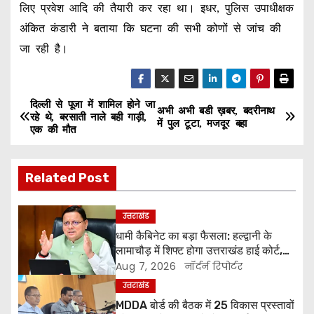
लिए प्रवेश आदि की तैयारी कर रहा था। इधर, पुलिस उपाधीक्षक
अंकित कंडारी ने बताया कि घटना की सभी कोणों से जांच की
जा रही है।
दिल्ली से पूजा में शामिल होने जा
P
अभी अभी बडी ख़बर, बदरीनाथ
रहे थे, बरसाती नाले बही गाड़ी,
में पुल टूटा, मजदूर बहा
एक की मौत
o
s
Related Post
t
उत्तराखंड
n
धामी कैबिनेट का बड़ा फैसला: हल्द्वानी के
लामाचौड़ में शिफ्ट होगा उत्तराखंड हाई कोर्ट,
a
अन्य महत्वपूर्ण फैसले
Aug 7, 2026
नॉर्दर्न रिपोर्टर
v
उत्तराखंड
MDDA बोर्ड की बैठक में 25 विकास प्रस्तावों