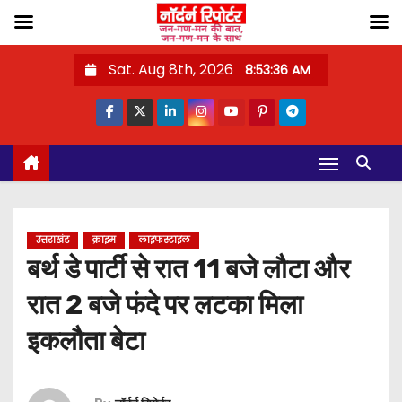
S
Sat. Aug 8th, 2026
8:53:37 AM
k
i
p
t
o
c
o
उत्तराखंड
क्राइम
लाइफस्टाइल
n
बर्थ डे पार्टी से रात 11 बजे लौटा और
t
रात 2 बजे फंदे पर लटका मिला
e
n
इकलौता बेटा
t