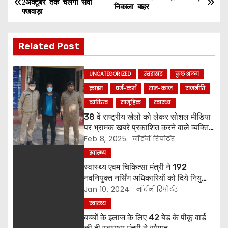
2अक्टूबर तक चलेगा सेवा
निकाला बाहर
पखवाड़ा
o
s
Related Post
t
UNCATEGORIZED
उत्तराखंड
कुछ अलग
n
क्राइम
धर्म-कर्म
राज-काज
राजनीति
a
व्यक्तित्व
सामूहिक
स्वास्थ्य
38 वें राष्ट्रीय खेलों को लेकर सोशल मीडिया
v
पर भ्रामक खबरे प्रकाशित करने वाले व्यक्ति
को किया पुलिस ने गिरफ्तार ।
Feb 8, 2025
नॉर्दर्न रिपोर्टर
i
स्वास्थ्य
g
स्वास्थ्य एवम चिकित्सा मंत्री ने 192
नवनियुक्त नर्सिंग अधिकारियों को दिये नियुक्ति
a
पत्र
Jan 10, 2024
नॉर्दर्न रिपोर्टर
स्वास्थ्य
t
बच्चों के इलाज के लिए 42 बेड के पीकू वार्ड