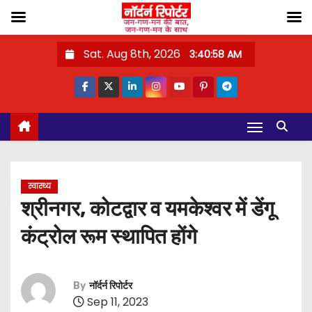
S
Sat. Aug 8th, 2026
3:40:59 AM
k
i
p
t
o
c
o
स्वास्थ्य
n
श्रीनगर, कोटद्वार व यमकेश्वर में डेंगू
t
कंट्रोल रूम स्थापित होंगे
e
n
t
By
नॉर्दर्न रिपोर्टर
Sep 11, 2023