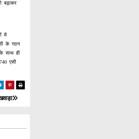
ो बढ़ाकर
 में
ीवी के गठन
 के साथ ही
 740 एसी
खवाड़ा