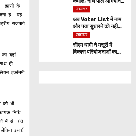
कमाल, नॉर्थ पोल अभियान
। झांसी के
के लिए भारत से बने इकलौते
उत्तराखंड
छात्र
ोजना है। यह
अब Voter List में नाम
ट्रीय राजमार्ग
और पता सुधारने को नहीं
लगाने होंगे चक्कर, बूथ पर
उत्तराखंड
ही हो जाएगा काम
सीएम धामी ने मसूरी में
विकास परियोजनाओं का
 का यहां
किया शुभारंभ, बोले- हर
 साथ ही
वादा निभा रही सरकार
रिलियन इकॉनमी
व को भी
विधायक निधि
ं में से 100
, लेकिन इसकी