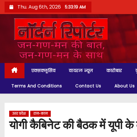
S
Thu. Aug 6th, 2026
5:33:20 AM
k
i
p
t
o
c
o
एक्सक्लूसिव
वायरल न्यूज़
कारोबार
n
t
Terms And Conditions
Contact Us
About Us
e
n
t
उत्तर प्रदेश
राज-काज
योगी कैबिनेट की बैठक में यूपी 