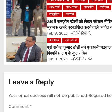
t
UNCATEGORIZED
उत्तराखंड
कुछ अलग
क
धर्म-कर्म
राज-काज
राजनीति
व्यक्तित्व
n
सामूहिक
स्वास्थ्य
a
38 वें राष्ट्रीय खेलों को लेकर सोशल मीडि
भ्रामक खबरे प्रकाशित करने वाले व्यक्ति 
v
किया पुलिस ने गिरफ्तार ।
Feb 8, 2025
नॉर्दर्न रिपोर्टर
i
उत्तराखंड
राज-काज
प्रो राकेश कुमार ढोडी बने एचएनबी गढ़वाल
g
विश्वविद्यालय के कुलसचिव
Jun 11, 2024
नॉर्दर्न रिपोर्टर
a
t
Leave a Reply
i
o
Your email address will not be published.
Required fi
n
Comment
*