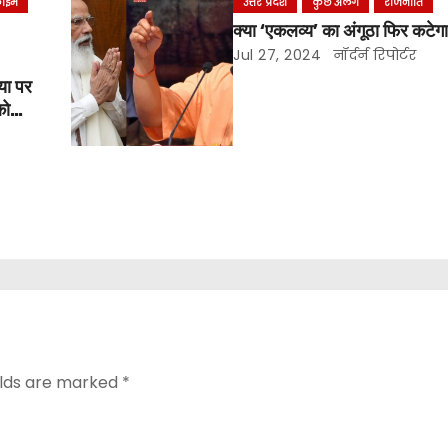
्राइम
उत्तर प्रदेश
कुछ अलग
राजनीति
क्या ‘एकलव्य’ का अंगूठा फिर कटेगा
Jul 27, 2024
नॉर्दर्न रिपोर्टर
या पर
को
elds are marked
*