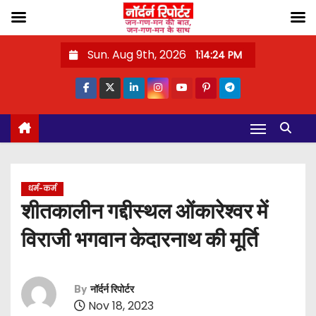
S
Sun. Aug 9th, 2026
1:14:25 PM
k
i
p
t
o
c
o
धर्म-कर्म
n
शीतकालीन गद्दीस्थल ओंकारेश्वर में
t
विराजी भगवान केदारनाथ की मूर्ति
e
n
t
By
नॉर्दर्न रिपोर्टर
Nov 18, 2023