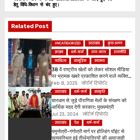
o
हेतु विधि-विधान से बंद हुए।
s
Related Post
t
n
UNCATEGORIZED
उत्तराखंड
कुछ अलग
क्राइम
धर्म-कर्म
राज-काज
राजनीति
a
व्यक्तित्व
सामूहिक
स्वास्थ्य
v
38 वें राष्ट्रीय खेलों को लेकर सोशल मीडिया
पर भ्रामक खबरे प्रकाशित करने वाले व्यक्ति
i
को किया पुलिस ने गिरफ्तार ।
Feb 8, 2025
नॉर्दर्न रिपोर्टर
उत्तराखंड
धर्म-कर्म
संस्कृति
g
चारधाम से जुड़े पौराणिक मेलों के संरक्षण को
a
आर्थिक मदद देगी सरकार: मुख्यमंत्री
Jul 23, 2024
नॉर्दर्न रिपोर्टर
t
उत्तराखंड
देश
धर्म-कर्म
यमुनोत्री-गंगोत्री मार्ग पर होल्डिंग पॉइंट से
i
सुव्यवस्थित हुई तीर्थयात्रियों की आवाजाही