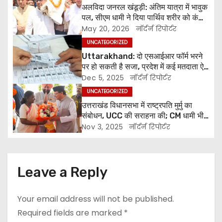
n
अलविदा जनरल खंडूड़ी: अंतिम यात्रा में भावुक
पल, सीएम धामी ने दिया पार्थिव शरीर को कंधा,
a
पुष्पचक्र किया अर्पित
May 20, 2026
नॉर्दर्न रिपोर्टर
v
UNCATEGORIZED
Uttarakhand: दो एसआईआर फॉर्म भरने
i
पर हो सकती है सजा, प्रदेश में कई मतदाता ऐसे
जिनका वोट गांव और शहर दोनों जगह
Dec 5, 2025
नॉर्दर्न रिपोर्टर
g
UNCATEGORIZED
a
उत्तराखंड विधानसभा में राष्ट्रपति मुर्मु का
संबोधन, UCC की सराहना की; CM धामी भी
t
रहे मौजूद
Nov 3, 2025
नॉर्दर्न रिपोर्टर
i
o
Leave a Reply
n
Your email address will not be published.
Required fields are marked
*