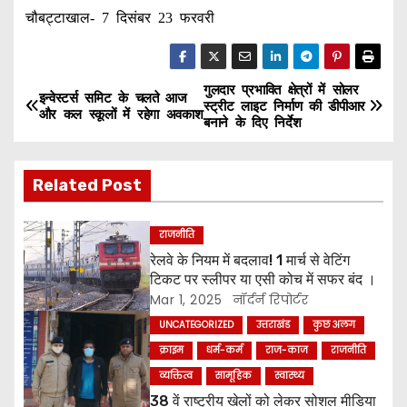
चौबट्टाखाल- 7 दिसंबर 23 फरवरी
गुलदार प्रभावित क्षेत्रों में सोलर
P
इन्वेस्टर्स समिट के चलते आज
स्ट्रीट लाइट निर्माण की डीपीआर
और कल स्कूलों में रहेगा अवकाश
बनाने के दिए निर्देश
o
s
Related Post
t
राजनीति
n
रेलवे के नियम में बदलाव! 1 मार्च से वेटिंग
टिकट पर स्लीपर या एसी कोच में सफर बंद ।
a
Mar 1, 2025
नॉर्दर्न रिपोर्टर
v
UNCATEGORIZED
उत्तराखंड
कुछ अलग
क्राइम
धर्म-कर्म
राज-काज
राजनीति
i
व्यक्तित्व
सामूहिक
स्वास्थ्य
g
38 वें राष्ट्रीय खेलों को लेकर सोशल मीडिया