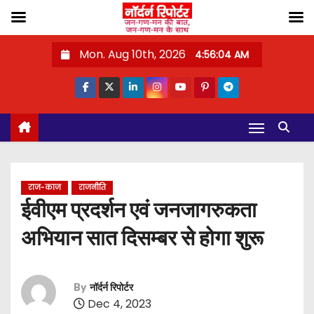
S
Mon. Aug 10th, 2026
4:56:05 AM
k
i
p
t
o
c
o
राज-काज
राजनीति
n
ईवीएम प्रदर्शन एवं जनजागरुकता
t
अभियान सात दिसम्बर से होगा शुरू
e
n
t
By
नॉर्दर्न रिपोर्टर
Dec 4, 2023