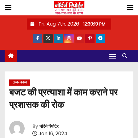
S
Fri. Aug 7th, 2026
12:30:20 PM
k
i
p
t
o
c
o
राज-काज
n
बजट की प्रत्याशा में काम कराने पर
t
प्रशासक की रोक
e
n
t
By
नॉर्दर्न रिपोर्टर
Jan 16, 2024