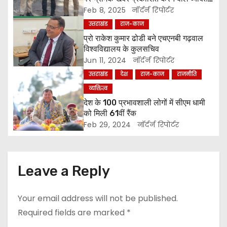
को किया पुलिस ने गिरफ्तार ।
Feb 8, 2025
नॉर्दर्न रिपोर्टर
i
उत्तराखंड
राज-काज
g
प्रो राकेश कुमार ढोडी बने एचएनबी गढ़वाल
विश्वविद्यालय के कुलसचिव
a
Jun 11, 2024
नॉर्दर्न रिपोर्टर
उत्तराखंड
देश
राज-काज
राजनीति
t
व्यक्तित्व
i
देश के 100 प्रभावशाली लोगों में सीएम धामी
को मिली 61वीं रैंक
o
Feb 29, 2024
नॉर्दर्न रिपोर्टर
n
Leave a Reply
Your email address will not be published.
Required fields are marked
*