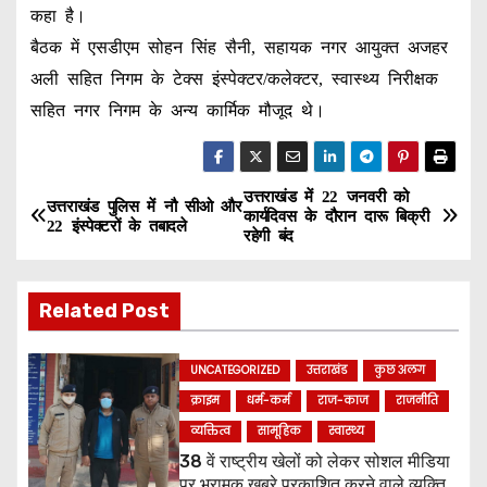
कहा है।
बैठक में एसडीएम सोहन सिंह सैनी, सहायक नगर आयुक्त अजहर
अली सहित निगम के टेक्स इंस्पेक्टर/कलेक्टर, स्वास्थ्य निरीक्षक
सहित नगर निगम के अन्य कार्मिक मौजूद थे।
उत्तराखंड में 22 जनवरी को
P
उत्तराखंड पुलिस में नौ सीओ और
कार्यदिवस के दौरान दारू बिक्री
22 इंस्पेक्टरों के तबादले
रहेगी बंद
o
s
Related Post
t
UNCATEGORIZED
उत्तराखंड
कुछ अलग
n
क्राइम
धर्म-कर्म
राज-काज
राजनीति
a
व्यक्तित्व
सामूहिक
स्वास्थ्य
38 वें राष्ट्रीय खेलों को लेकर सोशल मीडिया
v
पर भ्रामक खबरे प्रकाशित करने वाले व्यक्ति