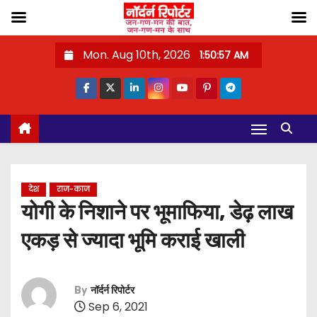
S
Mon. Aug 10th, 2026
1:50:58 AM
k
i
p
t
o
c
o
देश
राज-काज
n
योगी के निशाने पर भूमाफिया, डेढ़ लाख
t
एकड़ से ज्यादा भूमि कराई खाली
e
n
t
By
नॉर्दर्न रिपोर्टर
Sep 6, 2021