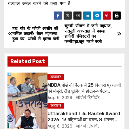
तत्काल अमल करने को कहा गया है।
चुनावी सीजन में जागे महाराज,
P
हाट गांव के फौजी आशीष की
सतपुली अस्पताल में पकड़ा
मार्मिक कहानी: बेघर मां,मलबा
हाजिरी रजिस्टरों का
o
हुआ घर, आंखों से झरता पानी
फर्जीवाड़ा,खूब गरजे-बरसे
s
Related Post
t
n
उत्तराखंड
MDDA बोर्ड की बैठक में 25 विकास प्रस्तावों
a
को मंजूरी, लैंड पूलिंग से होटल-पर्यटन
परियोजनाओं को मिलेगी रफ्तार
Aug 6, 2026
नॉर्दर्न रिपोर्टर
v
उत्तराखंड
i
Uttarakhand Tilu Rauteli Award
2026: 13 महिलाओं का चयन, 8 अगस्त को
g
सीएम धामी करेंगे सम्मानित
Aug 6, 2026
नॉर्दर्न रिपोर्टर