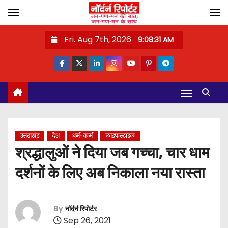
S
Fri. Aug 7th, 2026
9:08:32 AM
k
i
p
t
o
c
o
उत्तराखंड
देश
धर्म-कर्म
लाइफस्टाइल
n
श्रद्धालुओं ने दिया जब गच्चा, चार धाम
t
दर्शनों के लिए अब निकाला नया रास्ता
e
n
t
By
नॉर्दर्न रिपोर्टर
Sep 26, 2021