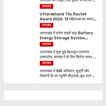
प्रस्तावों को मंजूरी, लैंड पूलिंग से होटल-
पर्यटन परियोजनाओं को मिलेगी रफ्तार
उत्तराखंड
Uttarakhand Tilu Rauteli
Award 2026: 13 महिलाओं का चयन,
8 अगस्त को सीएम धामी करेंगे सम्मानित
उत्तराखंड
उत्तराखंड में बनेगा सबसे बड़ा Battery
Energy Storage System,
UJVNL लगाएगा 352 करोड़ का प्रोजेक्ट
उत्तराखंड
उत्तराखंड में शुरू हुई देहरादून-रामनगर
एक्सप्रेस, सप्ताह में दो दिन मिलेगा सफर का
नया विकल्प
उत्तराखंड
उत्तराखंड में SIR अभियान: बुजुर्गों और
दिव्यांगों के घर पहुंचेंगे बीएलओ, बूथ जाने की
नहीं होगी जरूरत