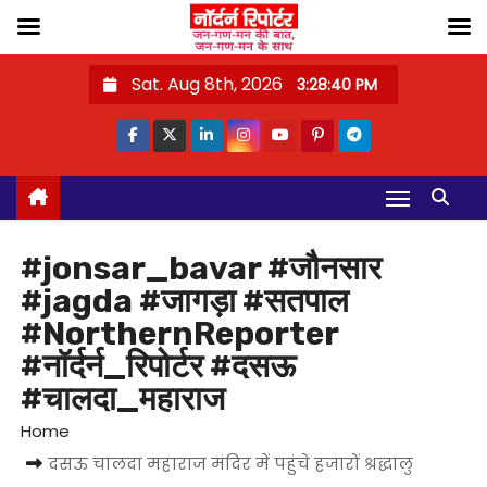
S
Sat. Aug 8th, 2026
3:28:40 PM
k
i
p
t
o
c
#jonsar_bavar #जौनसार
o
#jagda #जागड़ा #सतपाल
n
#NorthernReporter
t
#नॉर्दर्न_रिपोर्टर #दसऊ
e
#चालदा_महाराज
n
Home
t
दसऊ चालदा महाराज मंदिर में पहुंचे हजारों श्रद्धालु