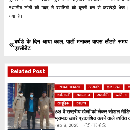
स्थानीय लोगों की मदद से बरातियों को दूसरी बस से करखेड़ी भेजा। 
गया है।
P
बर्थडे के दिन आया काल, पार्टी मनाकर वापस लौटते समय
एक्सीडेंट
o
s
Related Post
t
UNCATEGORIZED
उत्तराखंड
कुछ अलग
क
n
धर्म-कर्म
राज-काज
राजनीति
व्यक्तित्व
a
सामूहिक
स्वास्थ्य
38 वें राष्ट्रीय खेलों को लेकर सोशल मीडि
v
भ्रामक खबरे प्रकाशित करने वाले व्यक्ति 
किया पुलिस ने गिरफ्तार ।
Feb 8, 2025
नॉर्दर्न रिपोर्टर
i