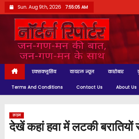
S
Sun. Aug 9th, 2026
7:55:06 AM
k
i
p
t
o
c
o
एक्सक्लूसिव
वायरल न्यूज़
कारोबार
n
t
Terms And Conditions
Contact Us
About Us
e
n
t
क्राइम
देखें कहां हवा में लटकी बरातियों