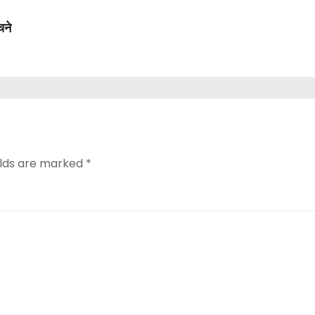
चने
elds are marked
*