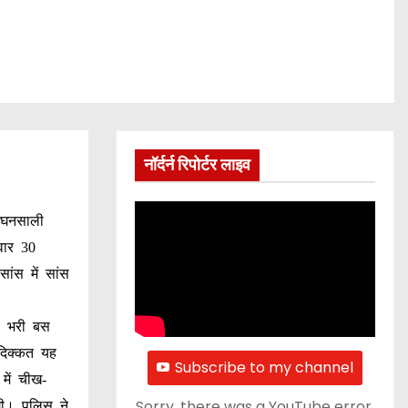
नॉर्दर्न रिपोर्टर लाइव
- घनसाली
वार 30
ंस में सांस
से भरी बस
दिक्कत यह
Subscribe to my channel
ें चीख-
Sorry, there was a YouTube error.
ी। पुलिस ने