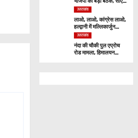
भाजपा की बड़ी बैठक, सीएम
ने कार्यकर्ताओं से किया
उत्तराखंड
संवाद
लाओ, लाओ, कांग्रेस लाओ,
हल्द्वानी में मल्लिकार्जुन
खड़गे ने भरी हुंकार, जानिये
उत्तराखंड
क्या कुछ कहा
नंदा की चौकी पुल एप्रोच
रोड मामला, हिमालयन
कंस्ट्रक्शन कंपनी बैन,
ठेकेदार पर भी एक्शन