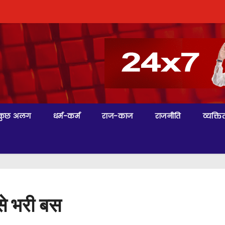
कुछ अलग
धर्म-कर्म
राज-काज
राजनीति
व्यक्तित
 से भरी बस