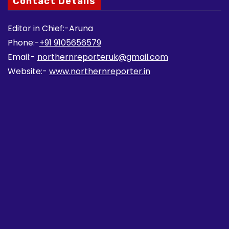
Contact Details
Editor in Chief:-Aruna
Phone:-
+91 9105656579
Email:-
northernreporteruk@gmail.com
Website:-
www.northernreporter.in