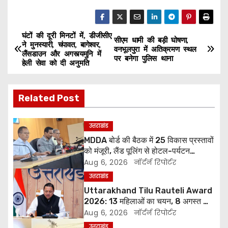
घंटों की दूरी मिनटों में, डीजीसीए
P
सीएम धामी की बड़ी घोषणा,
ने मुनस्यारी, चंपावत, बागेश्वर,
वनभूलपुरा में अतिक्रमण स्थल
लैंसडाउन और अगस्त्यमुनि में
o
पर बनेगा पुलिस थाना
हेली सेवा को दी अनुमति
s
Related Post
t
n
उत्तराखंड
MDDA बोर्ड की बैठक में 25 विकास प्रस्तावों
a
को मंजूरी, लैंड पूलिंग से होटल-पर्यटन
परियोजनाओं को मिलेगी रफ्तार
Aug 6, 2026
नॉर्दर्न रिपोर्टर
v
उत्तराखंड
i
Uttarakhand Tilu Rauteli Award
2026: 13 महिलाओं का चयन, 8 अगस्त को
g
सीएम धामी करेंगे सम्मानित
Aug 6, 2026
नॉर्दर्न रिपोर्टर
उत्तराखंड