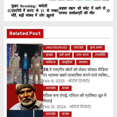
दुखद Breaking: चमोली
P
अज्ञात वाहन की चपेट में आने से
एसटीपी में करंट से 15 से ज्यादा
भाजपा कार्यकत्री की मौत
मौतें, बड़ी संख्या में लोग झुलसे
o
s
Related Post
t
UNCATEGORIZED
उत्तराखंड
कुछ अलग
n
क्राइम
धर्म-कर्म
राज-काज
राजनीति
a
व्यक्तित्व
सामूहिक
स्वास्थ्य
38 वें राष्ट्रीय खेलों को लेकर सोशल मीडिया
v
पर भ्रामक खबरे प्रकाशित करने वाले व्यक्ति
को किया पुलिस ने गिरफ्तार ।
Feb 8, 2025
नॉर्दर्न रिपोर्टर
i
उत्तराखंड
क्राइम
g
मलिक बना दंगाई, परिवार की प्रतिष्ठा धूल में
मिलाई
a
Feb 12, 2024
नॉर्दर्न रिपोर्टर
उत्तराखंड
क्राइम