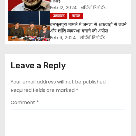
a
मिलाई
Feb 12, 2024
नॉर्दर्न रिपोर्टर
t
उत्तराखंड
क्राइम
वनभूलपुरा मामले में जनता से अफवाहों से बचने
i
और शांति व्यवस्था बनाने की अपील
Feb 9, 2024
नॉर्दर्न रिपोर्टर
o
n
Leave a Reply
Your email address will not be published.
Required fields are marked
*
Comment
*