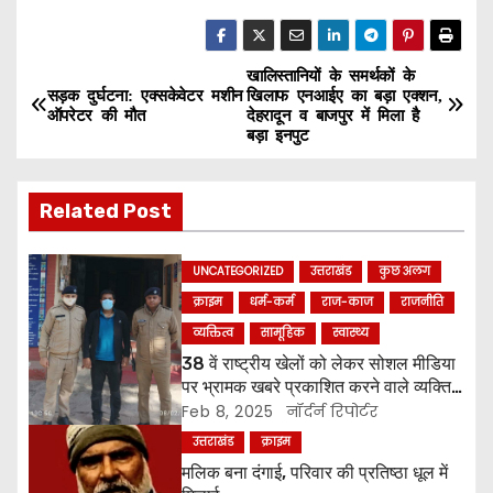
खालिस्तानियों के समर्थकों के
P
सड़क दुर्घटना: एक्सकेवेटर मशीन
खिलाफ एनआईए का बड़ा एक्शन,
ऑपरेटर की मौत
देहरादून व बाजपुर में मिला है
o
बड़ा इनपुट
s
Related Post
t
n
UNCATEGORIZED
उत्तराखंड
कुछ अलग
क्राइम
धर्म-कर्म
राज-काज
राजनीति
a
व्यक्तित्व
सामूहिक
स्वास्थ्य
v
38 वें राष्ट्रीय खेलों को लेकर सोशल मीडिया
पर भ्रामक खबरे प्रकाशित करने वाले व्यक्ति
i
को किया पुलिस ने गिरफ्तार ।
Feb 8, 2025
नॉर्दर्न रिपोर्टर
उत्तराखंड
क्राइम
g
मलिक बना दंगाई, परिवार की प्रतिष्ठा धूल में