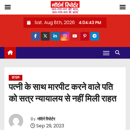
S
Sat. Aug 8th, 2026
4:04:43 PM
k
i
p
t
o
c
o
क्राइम
n
पत्नी के साथ मारपीट करने वाले पति
t
को सत्र न्यायालय से नहीं मिली राहत
e
n
t
By
नॉर्दर्न रिपोर्टर
Sep 29, 2023