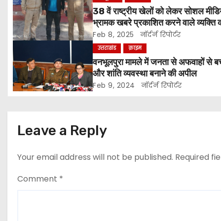
a
38 वें राष्ट्रीय खेलों को लेकर सोशल मीडि
v
भ्रामक खबरे प्रकाशित करने वाले व्यक्ति 
किया पुलिस ने गिरफ्तार ।
Feb 8, 2025
नॉर्दर्न रिपोर्टर
i
उत्तराखंड
क्राइम
g
वनभूलपुरा मामले में जनता से अफवाहों से ब
और शांति व्यवस्था बनाने की अपील
a
Feb 9, 2024
नॉर्दर्न रिपोर्टर
t
i
Leave a Reply
o
Your email address will not be published.
Required fi
n
Comment
*