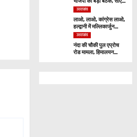
भाजपा की बड़ी बैठक, सीएम
ने कार्यकर्ताओं से किया
उत्तराखंड
संवाद
लाओ, लाओ, कांग्रेस लाओ,
हल्द्वानी में मल्लिकार्जुन
खड़गे ने भरी हुंकार, जानिये
उत्तराखंड
क्या कुछ कहा
नंदा की चौकी पुल एप्रोच
रोड मामला, हिमालयन
कंस्ट्रक्शन कंपनी बैन,
ठेकेदार पर भी एक्शन