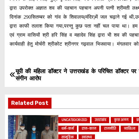
द्वारा उपरोक्त अज्ञात शव की पहचान पहचान अपनी पत्नी श्रीमती लक्ष्
दिनांक 290सितम्बर को गांव के शिवालय(मंदिर)में जल चढ़ाने गई थी,
द्वारा काफी तलाश किया गया,परन्तु कुछ पता नहीं चल पाया था। हम ल
एवं ग्राम वासियों श्री हरि सिंह व महादेव सिंह द्वारा भी शव की पहच
कार्यवाही हेतु मोर्चरी श्रीकोट श्रीनगर गढ़वाल भिजवाया। मंगलवार को
P
यूपी की महिला डॉक्टर ने उत्तराखंड के परिचित डॉक्टर पर
संगीन आरोप
o
s
Related Post
t
UNCATEGORIZED
उत्तराखंड
कुछ अलग
क
n
धर्म-कर्म
राज-काज
राजनीति
व्यक्तित्व
सामूहिक
स्वास्थ्य