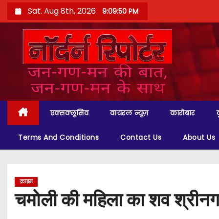
S
Sat. Aug 8th, 2026
9:09:51 PM
k
i
p
t
o
c
o
एक्सक्लूसिव
वायरल न्यूज़
कारोबार
n
t
Terms And Conditions
Contact Us
About Us
e
n
t
क्राइम
चमोली की महिला का शव श्रीनगर