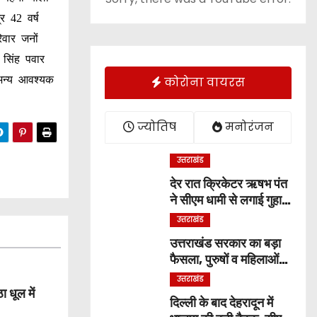
र 42 वर्ष
िवार जनों
 सिंह पवार
 अन्य आवश्यक
कोरोना वायरस
।
ज्योतिष
मनोरंजन
उत्तराखंड
देर रात क्रिकेटर ऋषभ पंत
ने सीएम धामी से लगाई गुहार,
बोले ‘मुझे रहने के लिए जगह
उत्तराखंड
नहीं मिल रही’
उत्तराखंड सरकार का बड़ा
फैसला, पुरुषों व महिलाओं
को अब समान काम के लिए
उत्तराखंड
समान वेतन
 धूल में
दिल्ली के बाद देहरादून में