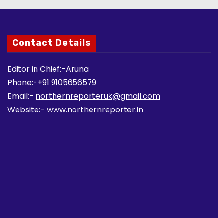
Contact Details
Editor in Chief:-Aruna
Phone:-
+91 9105656579
Email:-
northernreporteruk@gmail.com
Website:-
www.northernreporter.in