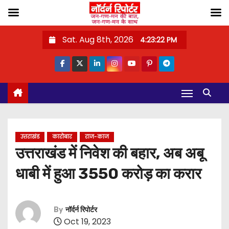
S
Sat. Aug 8th, 2026
4:23:23 PM
k
i
p
t
o
c
o
उत्तराखंड
कारोबार
राज-काज
n
उत्तराखंड में निवेश की बहार, अब अबू
t
धाबी में हुआ 3550 करोड़ का करार
e
n
t
By
नॉर्दर्न रिपोर्टर
Oct 19, 2023