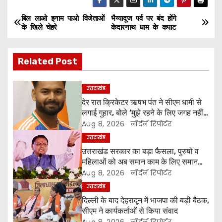
बिल लाओ इनाम पाओ विजेताओं
भैय्यादूज पर्व पर बंद होंगे
P
के खिले चेहरे
केदारनाथ धाम के कपाट
o
Related Post
s
t
उत्तराखंड
देर रात क्रिकेटर ऋषभ पंत ने सीएम धामी से
n
लगाई गुहार, बोले ‘मुझे रहने के लिए जगह नहीं
मिल रही’
a
Aug 8, 2026
नॉर्दर्न रिपोर्टर
उत्तराखंड
v
उत्तराखंड सरकार का बड़ा फैसला, पुरुषों व
महिलाओं को अब समान काम के लिए समान
i
वेतन
Aug 8, 2026
नॉर्दर्न रिपोर्टर
g
उत्तराखंड
दिल्ली के बाद देहरादून में भाजपा की बड़ी बैठक,
a
सीएम ने कार्यकर्ताओं से किया संवाद
Aug 8, 2026
नॉर्दर्न रिपोर्टर