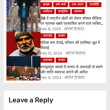
n
क्राइम
धर्म-कर्म
राज-काज
राजनीति
व्यक्तित्व
सामूहिक
स्वास्थ्य
a
38 वें राष्ट्रीय खेलों को लेकर सोशल मीडिया
पर भ्रामक खबरे प्रकाशित करने वाले व्यक्ति
v
को किया पुलिस ने गिरफ्तार ।
Feb 8, 2025
नॉर्दर्न रिपोर्टर
i
उत्तराखंड
क्राइम
मलिक बना दंगाई, परिवार की प्रतिष्ठा धूल में
g
मिलाई
Feb 12, 2024
नॉर्दर्न रिपोर्टर
a
उत्तराखंड
क्राइम
t
वनभूलपुरा मामले में जनता से अफवाहों से बचने
और शांति व्यवस्था बनाने की अपील
i
Feb 9, 2024
नॉर्दर्न रिपोर्टर
o
n
Leave a Reply