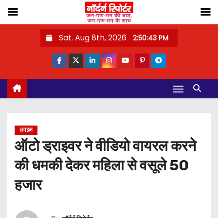
S
Sat. Aug 8th, 2026
2:50:44 PM
k
i
p
t
o
c
o
क्राइम
n
ऑटो ड्राइवर ने वीडियो वायरल करने
t
की धमकी देकर महिला से वसूले 50
e
n
हजार
t