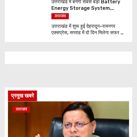
उत्तराखंड में बनेगा सबसे बड़ा Battery
Energy Storage System,
UJVNL लगाएगा 352 करोड़ का प्रोजेक्ट
उत्तराखंड
उत्तराखंड में शुरू हुई देहरादून-रामनगर
एक्सप्रेस, सप्ताह में दो दिन मिलेगा सफर का
नया विकल्प
प्रमुख खबरे
उत्तराखंड