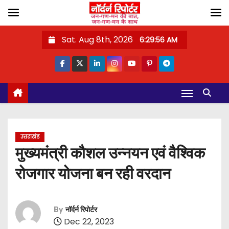
S
Sat. Aug 8th, 2026
6:29:57 AM
k
i
p
t
o
c
o
उत्तराखंड
n
मुख्यमंत्री कौशल उन्नयन एवं वैश्विक
t
रोजगार योजना बन रही वरदान
e
n
t
By
नॉर्दर्न रिपोर्टर
Dec 22, 2023