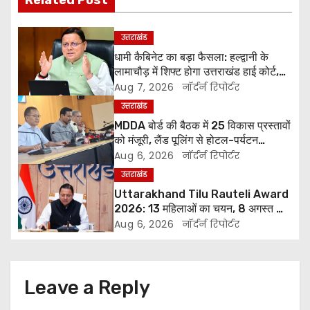
Related Post
t
उत्तराखंड
n
धामी कैबिनेट का बड़ा फैसला: हल्द्वानी के
लामाचौड़ में शिफ्ट होगा उत्तराखंड हाई कोर्ट,
a
अन्य महत्वपूर्ण फैसले
Aug 7, 2026
नॉर्दर्न रिपोर्टर
v
उत्तराखंड
MDDA बोर्ड की बैठक में 25 विकास प्रस्तावों
i
को मंजूरी, लैंड पूलिंग से होटल-पर्यटन
परियोजनाओं को मिलेगी रफ्तार
Aug 6, 2026
नॉर्दर्न रिपोर्टर
g
उत्तराखंड
a
Uttarakhand Tilu Rauteli Award
2026: 13 महिलाओं का चयन, 8 अगस्त को
t
सीएम धामी करेंगे सम्मानित
Aug 6, 2026
नॉर्दर्न रिपोर्टर
i
o
Leave a Reply