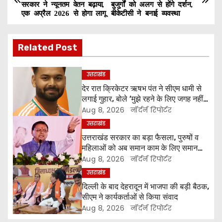
सरकार ने न्यूनतम वेतन बढ़ाया,
बुजुर्गों को अलग से होंगे दर्शन,
o
एक अप्रैल 2026 से होगा लागू
बीकेटीसी ने बनाई व्यवस्था
s
Related Post
t
n
उत्तराखंड
देर रात क्रिकेटर ऋषभ पंत ने सीएम धामी से
a
लगाई गुहार, बोले ‘मुझे रहने के लिए जगह नहीं
मिल रही’
Aug 8, 2026
नॉर्दर्न रिपोर्टर
v
उत्तराखंड
i
उत्तराखंड सरकार का बड़ा फैसला, पुरुषों व
महिलाओं को अब समान काम के लिए समान
g
वेतन
Aug 8, 2026
नॉर्दर्न रिपोर्टर
उत्तराखंड
a
दिल्ली के बाद देहरादून में भाजपा की बड़ी बैठक,
t
सीएम ने कार्यकर्ताओं से किया संवाद
Aug 8, 2026
नॉर्दर्न रिपोर्टर
i