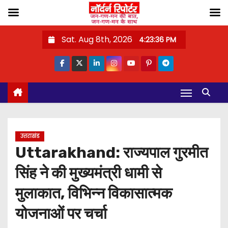
S
Sat. Aug 8th, 2026
4:23:36 PM
k
i
p
t
o
c
o
उत्तराखंड
n
Uttarakhand: राज्यपाल गुरमीत
t
सिंह ने की मुख्यमंत्री धामी से
e
n
मुलाकात, विभिन्न विकासात्मक
t
योजनाओं पर चर्चा