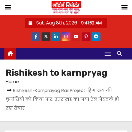
S
Sat. Aug 8th, 2026
9:41:52 AM
k
i
p
t
o
c
Rishikesh to karnpryag
o
Home
n
Rishikesh-Karnprayag Rail Project: हिमालय की
t
चुनौतियों को किया पार, उत्तराखंड का नया रेल नेटवर्क हो
e
रहा तैयार
n
t