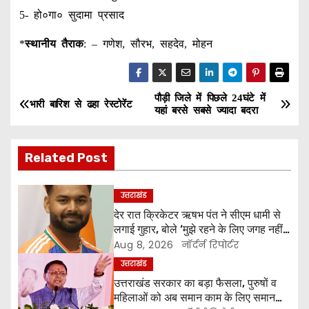
5- हो०गा० सुदामा प्रसाद
*
स्थानीय तैराक
: – गणेश, सौरभ, सहदेव, मोहन
पौड़ी जिले में पिछले 24घंटे में
P
भारी बारिश से ढहा रेस्टोरेंट
यहां बरसे सबसे ज्यादा बदरा
o
Related Post
s
t
उत्तराखंड
देर रात क्रिकेटर ऋषभ पंत ने सीएम धामी से
n
लगाई गुहार, बोले ‘मुझे रहने के लिए जगह नहीं
मिल रही’
a
Aug 8, 2026
नॉर्दर्न रिपोर्टर
उत्तराखंड
v
उत्तराखंड सरकार का बड़ा फैसला, पुरुषों व
महिलाओं को अब समान काम के लिए समान
i