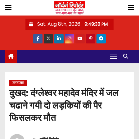
S
Sat. Aug 8th, 2026
9:49:39 PM
k
i
p
t
o
c
o
उत्तराखंड
n
दुखद: दंग्लेश्वर महादेव मंदिर में जल
t
चढाने गयी दो लड़कियों की पैर
e
n
फिसलकर मौत
t