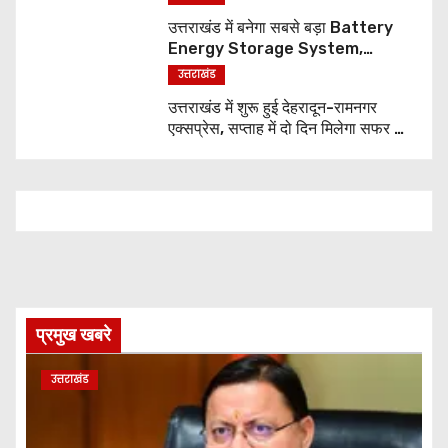
उत्तराखंड में बनेगा सबसे बड़ा Battery
Energy Storage System,
UJVNL लगाएगा 352 करोड़ का प्रोजेक्ट
उत्तराखंड
उत्तराखंड में शुरू हुई देहरादून-रामनगर
एक्सप्रेस, सप्ताह में दो दिन मिलेगा सफर का
नया विकल्प
प्रमुख खबरे
उत्तराखंड