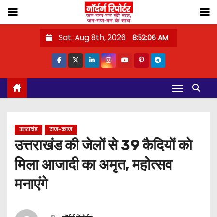
S
Sat. Aug 8th, 2026
8:52:07 AM
k
i
p
t
o
c
o
उत्तराखंड
राज-काज
n
उत्तराखंड की जेलों से 39 कैदियों को
t
मिला आजादी का अमृत, महोत्सव
e
n
मनाएंगे
t