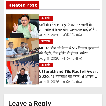
s
Related Post
t
उत्तराखंड
n
धामी कैबिनेट का बड़ा फैसला: हल्द्वानी के
लामाचौड़ में शिफ्ट होगा उत्तराखंड हाई कोर्ट,
a
अन्य महत्वपूर्ण फैसले
Aug 7, 2026
नॉर्दर्न रिपोर्टर
v
उत्तराखंड
MDDA बोर्ड की बैठक में 25 विकास प्रस्तावों
i
को मंजूरी, लैंड पूलिंग से होटल-पर्यटन
परियोजनाओं को मिलेगी रफ्तार
Aug 6, 2026
नॉर्दर्न रिपोर्टर
g
उत्तराखंड
a
Uttarakhand Tilu Rauteli Award
2026: 13 महिलाओं का चयन, 8 अगस्त को
t
सीएम धामी करेंगे सम्मानित
Aug 6, 2026
नॉर्दर्न रिपोर्टर
i
o
Leave a Reply