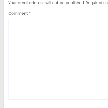
i
Your email address will not be published.
Required fi
o
Comment
*
n