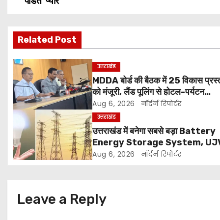
पंडित प्यारे
o
s
Related Post
t
उत्तराखंड
n
MDDA बोर्ड की बैठक में 25 विकास प्रस्त
को मंजूरी, लैंड पूलिंग से होटल-पर्यटन
a
परियोजनाओं को मिलेगी रफ्तार
Aug 6, 2026
नॉर्दर्न रिपोर्टर
v
उत्तराखंड
उत्तराखंड में बनेगा सबसे बड़ा Battery
i
Energy Storage System, UJ
लगाएगा 352 करोड़ का प्रोजेक्ट
g
Aug 6, 2026
नॉर्दर्न रिपोर्टर
a
t
Leave a Reply