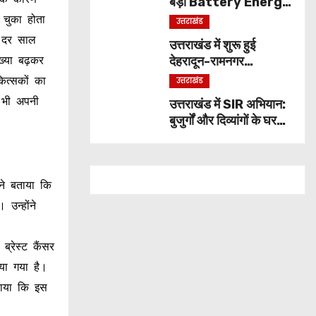
बड़ा Battery Energy
Storage System,
 चुका होता
उत्तराखंड
UJVNL लगाएगा 352
ल दर साल
उत्तराखंड में शुरू हुई
करोड़ का प्रोजेक्ट
देहरादून-रामनगर
ंख्या बढ़कर
एक्सप्रेस, सप्ताह में दो दिन
ित्सकों का
उत्तराखंड
मिलेगा सफर का नया विकल्प
 भी अपनी
उत्तराखंड में SIR अभियान:
बुजुर्गों और दिव्यांगों के घर
पहुंचेंगे बीएलओ, बूथ जाने
की नहीं होगी जरूरत
ंने बताया कि
उन्होंने
्रेस्ट कैंसर
या गया है।
बताया कि इस