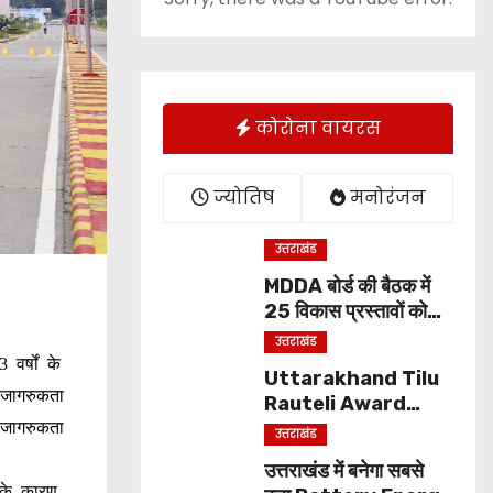
कोरोना वायरस
ज्योतिष
मनोरंजन
उत्तराखंड
MDDA बोर्ड की बैठक में
25 विकास प्रस्तावों को
मंजूरी, लैंड पूलिंग से होटल-
उत्तराखंड
पर्यटन परियोजनाओं को
वर्षों के
Uttarakhand Tilu
मिलेगी रफ्तार
 जागरुकता
Rauteli Award
2026: 13 महिलाओं का
 जागरुकता
उत्तराखंड
चयन, 8 अगस्त को सीएम
उत्तराखंड में बनेगा सबसे
धामी करेंगे सम्मानित
र के कारण