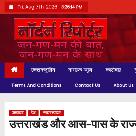
S
Fri. Aug 7th, 2026
3:26:16 PM
k
i
p
t
o
c
o
एक्सक्लूसिव
वायरल न्यूज़
कारोबार
n
t
Terms And Conditions
Contact Us
About Us
e
n
t
उत्तराखंड
देश
लाइफस्टाइल
उत्तराखंड और आस-पास के राज्यों 