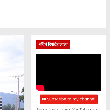
नॉर्दर्न रिपोर्टर लाइव
Subscribe to my channel
Sorry, there was a YouTube error.