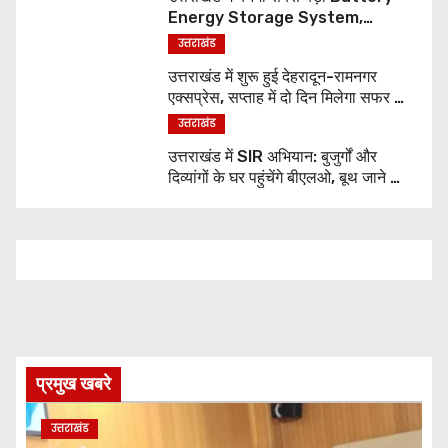
Energy Storage System,
UJVNL लगाएगा 352 करोड़ का प्रोजेक्ट
उत्तराखंड
उत्तराखंड में शुरू हुई देहरादून-रामनगर
एक्सप्रेस, सप्ताह में दो दिन मिलेगा सफर का
नया विकल्प
उत्तराखंड
उत्तराखंड में SIR अभियान: बुजुर्गों और
दिव्यांगों के घर पहुंचेंगे बीएलओ, बूथ जाने की
नहीं होगी जरूरत
प्रमुख खबरे
उत्तराखंड