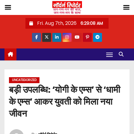
S
Fri. Aug 7th, 2026
6:29:09 AM
k
i
p
t
o
c
o
UNCATEGORIZED
n
बड़ी उपलब्धि: ‘योगी के एम्स’ से ‘धामी
t
के एम्स’ आकर युवती को मिला नया
e
n
जीवन
t