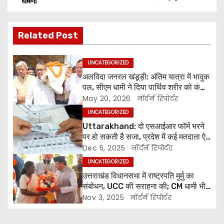
घोषणा
o
s
Related Post
t
UNCATEGORIZED
n
अलविदा जनरल खंडूड़ी: अंतिम यात्रा में भावुक
पल, सीएम धामी ने दिया पार्थिव शरीर को कंधा,
a
पुष्पचक्र किया अर्पित
May 20, 2026
नॉर्दर्न रिपोर्टर
v
UNCATEGORIZED
Uttarakhand: दो एसआईआर फॉर्म भरने
i
पर हो सकती है सजा, प्रदेश में कई मतदाता ऐसे
जिनका वोट गांव और शहर दोनों जगह
Dec 5, 2025
नॉर्दर्न रिपोर्टर
g
UNCATEGORIZED
a
उत्तराखंड विधानसभा में राष्ट्रपति मुर्मु का
संबोधन, UCC की सराहना की; CM धामी भी
t
रहे मौजूद
Nov 3, 2025
नॉर्दर्न रिपोर्टर
i