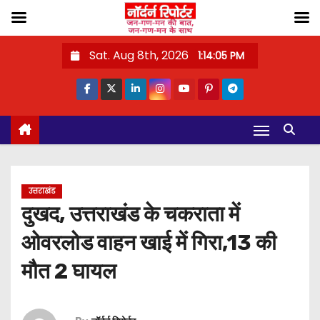
S
Sat. Aug 8th, 2026
1:14:06 PM
k
i
p
t
o
c
o
उत्तराखंड
n
दुखद, उत्तराखंड के चकराता में
t
ओवरलोड वाहन खाई में गिरा,13 की
e
n
मौत 2 घायल
t