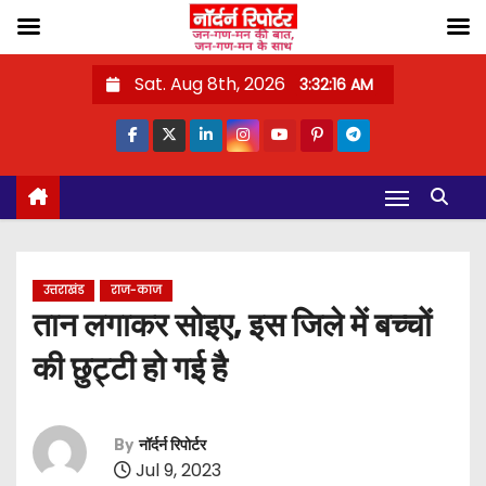
S
Sat. Aug 8th, 2026
3:32:17 AM
k
i
p
t
o
c
o
उत्तराखंड
राज-काज
n
तान लगाकर सोइए, इस जिले में बच्चों
t
की छुट्टी हो गई है
e
n
t
By
नॉर्दर्न रिपोर्टर
Jul 9, 2023