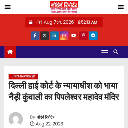
S
Fri. Aug 7th, 2026
8:52:14 AM
k
i
p
t
o
c
o
UNCATEGORIZED
n
दिल्ली हाई कोर्ट के न्यायाधीश को भाया
t
नैड़ी कुंवाली का पिपलेश्वर महादेव मंदिर
e
n
t
By
नॉर्दर्न रिपोर्टर
Aug 22, 2023