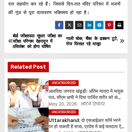
रात सहयोग कर रहे हैं। जिससे दिन-रात मंदिर परिसर में भजनों
की गूंज से पूरा वातावरण भक्तिमय हो रहा है।
बोर्ड परीक्षाफल सुधार परीक्षा का
P
नाली चोक, चैंबर के ढक्कन टूटे,
परीक्षा परिणाम देहरादून में
रोज फिसल रहे मासूम
8सितंबर को होगा घोषित
o
s
Related Post
t
UNCATEGORIZED
n
अलविदा जनरल खंडूड़ी: अंतिम यात्रा में भावुक
पल, सीएम धामी ने दिया पार्थिव शरीर को कंधा,
a
पुष्पचक्र किया अर्पित
May 20, 2026
नॉर्दर्न रिपोर्टर
v
UNCATEGORIZED
Uttarakhand: दो एसआईआर फॉर्म भरने
i
पर हो सकती है सजा, प्रदेश में कई मतदाता ऐसे