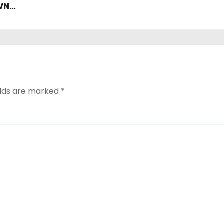
VNL
elds are marked
*