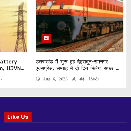
ा Battery
उत्तराखंड में शुरू हुई देहरादून-रामनगर
m, UJVNL
एक्सप्रेस, सप्ताह में दो दिन मिलेगा सफर का
्ट
नया विकल्प
टर
Aug 6, 2026
नॉर्दर्न रिपोर्टर
Like Us