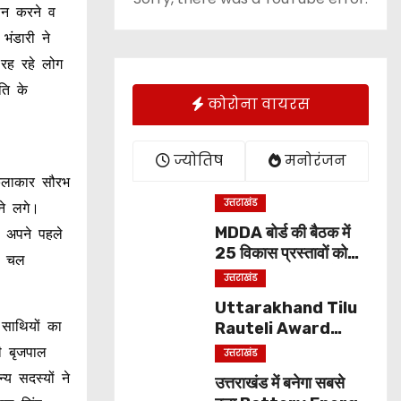
दान करने व
भंडारी ने
 रह रहे लोग
ति के
कोरोना वायरस
ज्योतिष
मनोरंजन
 कलाकार सौरभ
उत्तराखंड
ने लगे।
MDDA बोर्ड की बैठक में
े अपने पहले
25 विकास प्रस्तावों को
री चल
मंजूरी, लैंड पूलिंग से होटल-
उत्तराखंड
पर्यटन परियोजनाओं को
Uttarakhand Tilu
मिलेगी रफ्तार
Rauteli Award
 साथियों का
2026: 13 महिलाओं का
ी बृजपाल
उत्तराखंड
चयन, 8 अगस्त को सीएम
य सदस्यों ने
उत्तराखंड में बनेगा सबसे
धामी करेंगे सम्मानित