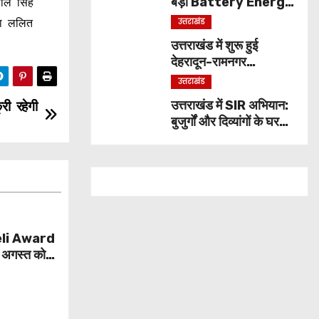
बड़ा Battery Energy
ाल सिंह
Storage System,
उत्तराखंड
िया ललित
UJVNL लगाएगा 352
उत्तराखंड में शुरू हुई
करोड़ का प्रोजेक्ट
देहरादून-रामनगर
एक्सप्रेस, सप्ताह में दो दिन
उत्तराखंड
मिलेगा सफर का नया विकल्प
उत्तराखंड में SIR अभियान:
री रहेगी
बुजुर्गों और दिव्यांगों के घर
पहुंचेंगे बीएलओ, बूथ जाने
की नहीं होगी जरूरत
li Award
 अगस्त को