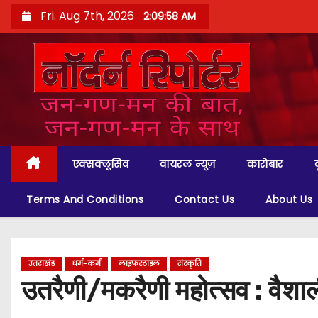
S
Fri. Aug 7th, 2026
2:10:00 AM
k
i
p
t
o
c
o
एक्सक्लूसिव
वायरल न्यूज़
कारोबार
n
t
Terms And Conditions
Contact Us
About Us
e
n
t
उत्तराखंड
धर्म-कर्म
लाइफस्टाइल
संस्कृति
उतरैणी/मकरैणी महोत्सव : वैशाली