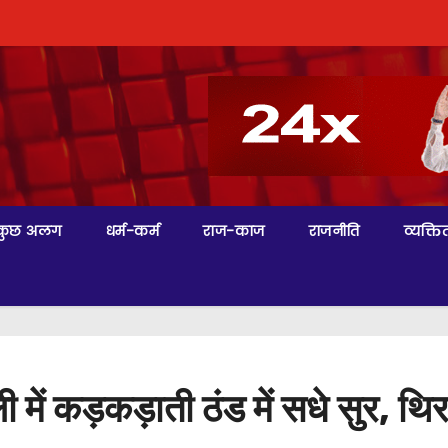
कुछ अलग
धर्म-कर्म
राज-काज
राजनीति
व्यक्तित
 में कड़कड़ाती ठंड में सधे सुर, थिर