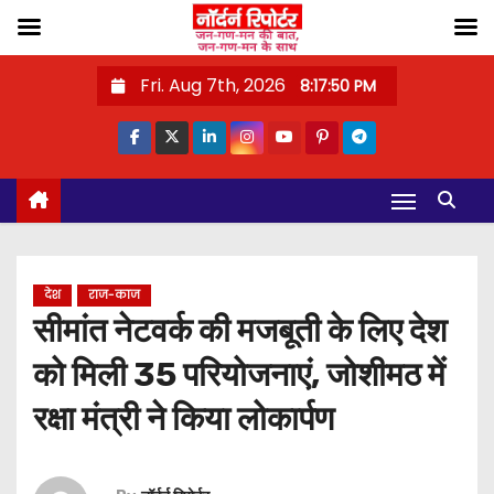
S
Fri. Aug 7th, 2026
8:17:51 PM
k
i
p
t
o
c
o
देश
राज-काज
n
सीमांत नेटवर्क की मजबूती के लिए देश
t
को मिली 35 परियोजनाएं, जोशीमठ में
e
n
रक्षा मंत्री ने किया लोकार्पण
t