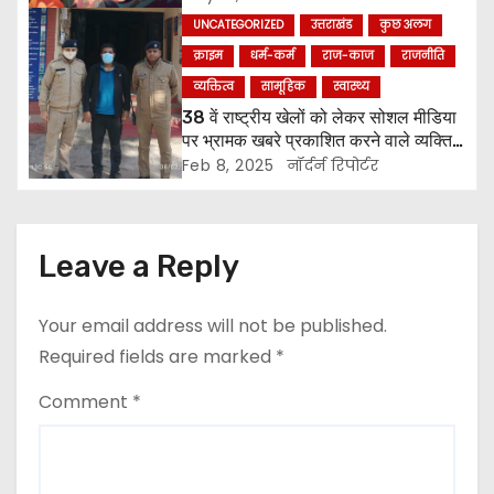
g
UNCATEGORIZED
उत्तराखंड
कुछ अलग
क्राइम
धर्म-कर्म
राज-काज
राजनीति
a
व्यक्तित्व
सामूहिक
स्वास्थ्य
t
38 वें राष्ट्रीय खेलों को लेकर सोशल मीडिया
पर भ्रामक खबरे प्रकाशित करने वाले व्यक्ति
i
को किया पुलिस ने गिरफ्तार ।
Feb 8, 2025
नॉर्दर्न रिपोर्टर
o
n
Leave a Reply
Your email address will not be published.
Required fields are marked
*
Comment
*