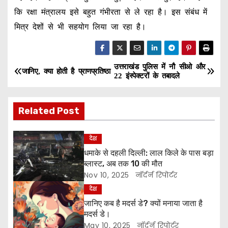
कि रक्षा मंत्रालय इसे बहुत गंभीरता से ले रहा है। इस संबंध में
मित्र देशों से भी सहयोग लिया जा रहा है।
उत्तराखंड पुलिस में नौ सीओ और
P
जानिए, क्या होती है प्राणप्रतिष्ठा
22 इंस्पेक्टरों के तबादले
o
Related Post
s
t
देश
धमाके से दहली दिल्ली: लाल किले के पास बड़ा
n
ब्लास्ट, अब तक 10 की मौत
a
Nov 10, 2025
नॉर्दर्न रिपोर्टर
देश
v
जानिए कब है मदर्स डे? क्यों मनाया जाता है
मदर्स डे।
i
May 10, 2025
नॉर्दर्न रिपोर्टर